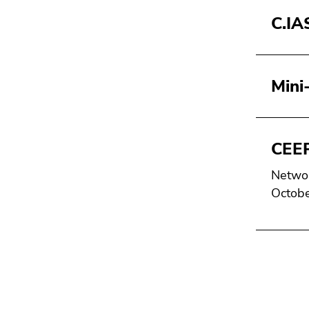
C.IA
Mini
CEE
Networ
Octob