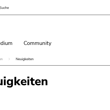
Suche
dium
Community
udium
Community
ien
Neuigkeiten
igkeiten