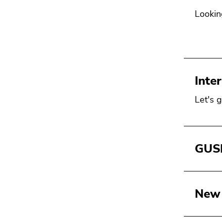
Lookin
Inte
Let's g
GUSE
New 