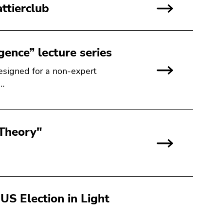
ttierclub
gence” lecture series
 designed for a non-expert
m…
 Theory"
S Election in Light