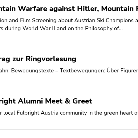
tain Warfare against Hitler, Mountain
tion and Film Screening about Austrian Ski Champions 
rs during World War II and on the Philosophy of…
rag zur Ringvorlesung
ahn: Bewegungstexte – Textbewegungen: Über Figuren l
right Alumni Meet & Greet
ur local Fulbright Austria community in the green heart o