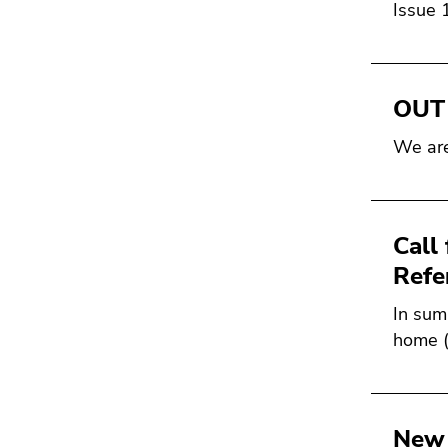
Seitenbereichs.
Issue 
Zur
Übersicht
der
Seitenbereiche
OUT 
We are
Call
Refe
In sum
home (
New 