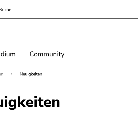
Suche
dium
Community
udium
Community
ien
Neuigkeiten
igkeiten