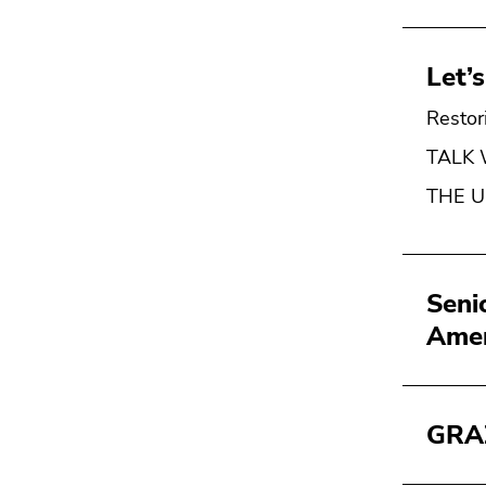
Let’s
Restor
TALK 
THE U
Seni
Amer
GRAZ