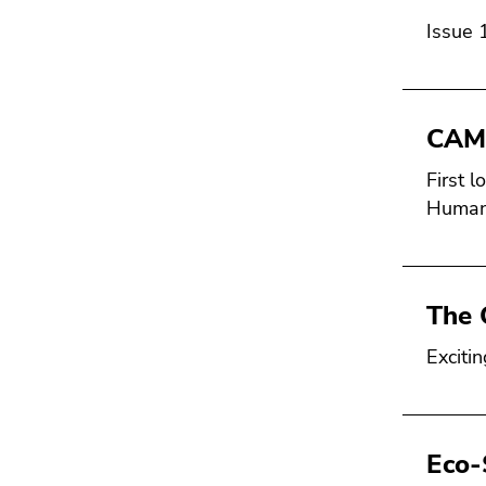
Issue 
CAMP
First 
Human 
The 
Exciti
Eco-