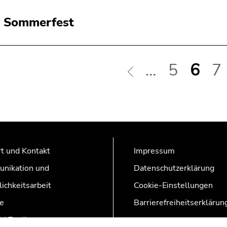
 Sommerfest
...
5
6
7
t und Kontakt
Impressum
nikation und
Datenschutzerklärung
lichkeitsarbeit
Cookie-Einstellungen
e
Barrierefreiheitserklärun
AZonline