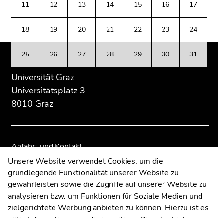
(Zugriffstaste
11
12
13
14
15
16
17
Übersicht
Übersicht
5)
der
der
Zu
18
19
20
21
22
23
24
Seitenbereiche
Seitenbereiche
den
Seiteneinstellungen
25
26
27
28
29
30
31
(Benutzer/Sprache)
(Zugriffstaste
Universität Graz
8)
Universitätsplatz 3
Zur
8010 Graz
Suche
(Zugriffstaste
9)
Anfahrt und Kontakt
Ende
Kommunikation und Öffentlichkeitsarbeit
Unsere Website verwendet Cookies, um die
dieses
grundlegende Funktionalität unserer Website zu
Moodle
Seitenbereichs.
gewährleisten sowie die Zugriffe auf unserer Website zu
Zur
UNIGRAZonline
analysieren bzw. um Funktionen für Soziale Medien und
Übersicht
Impressum
zielgerichtete Werbung anbieten zu können. Hierzu ist es
der
Datenschutzerklärung