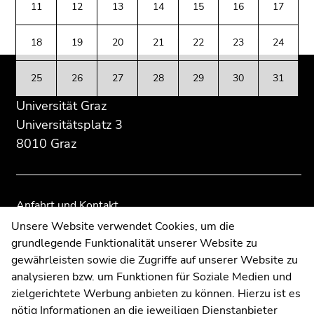
(Zugriffstaste
11
12
13
14
15
16
17
Übersicht
Übersicht
5)
der
der
Zu
18
19
20
21
22
23
24
Seitenbereiche
Seitenbereiche
den
Seiteneinstellungen
25
26
27
28
29
30
31
(Benutzer/Sprache)
Universität Graz
(Zugriffstaste
8)
Universitätsplatz 3
Zur
8010 Graz
Suche
(Zugriffstaste
9)
Anfahrt und Kontakt
Ende
Kommunikation und Öffentlichkeitsarbeit
Unsere Website verwendet Cookies, um die
dieses
grundlegende Funktionalität unserer Website zu
Moodle
Seitenbereichs.
gewährleisten sowie die Zugriffe auf unserer Website zu
UNIGRAZonline
Zur
analysieren bzw. um Funktionen für Soziale Medien und
Impressum
Übersicht
zielgerichtete Werbung anbieten zu können. Hierzu ist es
Datenschutzerklärung
der
nötig Informationen an die jeweiligen Dienstanbieter