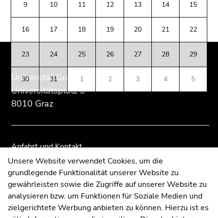
des
dieses
dieses
(Zugriffstaste
9
10
11
12
13
14
15
Seitenbereichs:
Seitenbereichs.
Seitenbereichs.
5)
Zusatzinformationen:
Zur
Zur
Zu
16
17
18
19
20
21
22
Übersicht
Übersicht
den
der
der
Seiteneinstellungen
23
24
25
26
27
28
29
Seitenbereiche
Seitenbereiche
(Benutzer/Sprache)
(Zugriffstaste
Universität Graz
30
31
1
2
3
4
5
8)
Universitätsplatz 3
Zur
8010 Graz
Suche
(Zugriffstaste
9)
Anfahrt und Kontakt
Ende
Kommunikation und Öffentlichkeitsarbeit
Unsere Website verwendet Cookies, um die
dieses
grundlegende Funktionalität unserer Website zu
Moodle
Seitenbereichs.
gewährleisten sowie die Zugriffe auf unserer Website zu
Zur
UNIGRAZonline
analysieren bzw. um Funktionen für Soziale Medien und
Übersicht
Impressum
zielgerichtete Werbung anbieten zu können. Hierzu ist es
der
Datenschutzerklärung