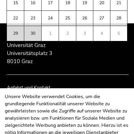
(Zugriffstaste
15
16
17
18
19
20
21
Übersicht
Übersicht
5)
der
der
Zu
22
23
24
25
26
27
28
Seitenbereiche
Seitenbereiche
den
Seiteneinstellungen
29
30
1
2
3
4
5
(Benutzer/Sprache)
Universität Graz
(Zugriffstaste
8)
Universitätsplatz 3
Zur
8010 Graz
Suche
(Zugriffstaste
9)
Anfahrt und Kontakt
Ende
Kommunikation und Öffentlichkeitsarbeit
Unsere Website verwendet Cookies, um die
dieses
grundlegende Funktionalität unserer Website zu
Moodle
Seitenbereichs.
gewährleisten sowie die Zugriffe auf unserer Website zu
UNIGRAZonline
Zur
analysieren bzw. um Funktionen für Soziale Medien und
Impressum
Übersicht
zielgerichtete Werbung anbieten zu können. Hierzu ist es
Datenschutzerklärung
der
nötig Informationen an die jeweiligen Dienstanbieter