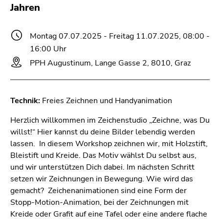
bestätigen
Jahren
Sie diesen
Link.
Montag 07.07.2025 - Freitag 11.07.2025, 08:00 -
Beginn
Zum
16:00 Uhr
des
Inhalt
PPH Augustinum, Lange Gasse 2, 8010, Graz
Seitenbereichs:
(Zugriffstaste
Seitenbereiche:
1)
Zur
Technik:
Freies Zeichnen und Handyanimation
Positionsanzeige
(Zugriffstaste
Herzlich willkommen im Zeichenstudio „Zeichne, was Du
2)
willst!“ Hier kannst du deine Bilder lebendig werden
Zur
lassen. In diesem Workshop zeichnen wir, mit Holzstift,
Hauptnavigation
Bleistift und Kreide. Das Motiv wählst Du selbst aus,
(Zugriffstaste
und wir unterstützen Dich dabei. Im nächsten Schritt
3)
setzen wir Zeichnungen in Bewegung. Wie wird das
Zur
gemacht? Zeichenanimationen sind eine Form der
Unternavigation
Stopp-Motion-Animation, bei der Zeichnungen mit
(Zugriffstaste
Kreide oder Grafit auf eine Tafel oder eine andere flache