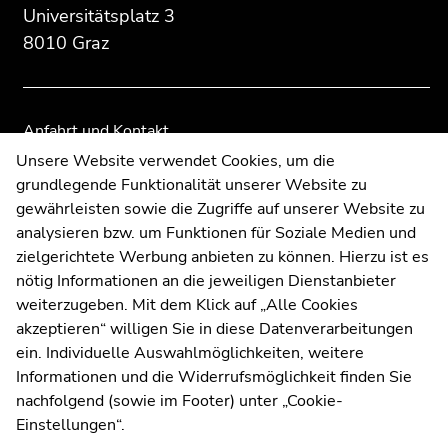
Übersicht
Übersicht
Universitätsplatz 3
der
der
8010 Graz
Seitenbereiche
Seitenbereiche
Anfahrt und Kontakt
Kommunikation und Öffentlichkeitsarbeit
Unsere Website verwendet Cookies, um die
grundlegende Funktionalität unserer Website zu
Moodle
gewährleisten sowie die Zugriffe auf unserer Website zu
UNIGRAZonline
analysieren bzw. um Funktionen für Soziale Medien und
Impressum
zielgerichtete Werbung anbieten zu können. Hierzu ist es
Datenschutzerklärung
nötig Informationen an die jeweiligen Dienstanbieter
Cookie-Einstellungen
weiterzugeben. Mit dem Klick auf „Alle Cookies
Barrierefreiheitserklärung
akzeptieren“ willigen Sie in diese Datenverarbeitungen
ein. Individuelle Auswahlmöglichkeiten, weitere
Informationen und die Widerrufsmöglichkeit finden Sie
nachfolgend (sowie im Footer) unter „Cookie-
Wetterstation
Uni Graz
Einstellungen“.