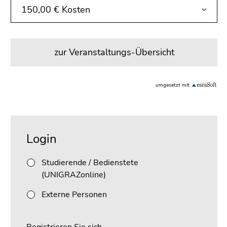
zur Veranstaltungs-Übersicht
umgesetzt mit
Beginn
Ende
des
dieses
Login
Seitenbereichs:
Seitenbereichs.
Unternavigation:
Zur
Studierende / Bedienstete
Übersicht
(UNIGRAZonline)
der
Seitenbereiche
Externe Personen
Registrieren Sie sich