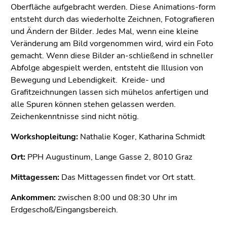
4)
Oberfläche aufgebracht werden. Diese Animations-form
Zu
entsteht durch das wiederholte Zeichnen, Fotografieren
den
und Ändern der Bilder. Jedes Mal, wenn eine kleine
Zusatzinformationen
Veränderung am Bild vorgenommen wird, wird ein Foto
(Zugriffstaste
gemacht. Wenn diese Bilder an-schließend in schneller
5)
Abfolge abgespielt werden, entsteht die Illusion von
Zu
Bewegung und Lebendigkeit. Kreide- und
den
Grafitzeichnungen lassen sich mühelos anfertigen und
Seiteneinstellungen
alle Spuren können stehen gelassen werden.
(Benutzer/Sprache)
Zeichenkenntnisse sind nicht nötig.
(Zugriffstaste
Workshopleitung:
Nathalie Koger, Katharina Schmidt
8)
Zur
Ort:
PPH Augustinum, Lange Gasse 2, 8010 Graz
Suche
(Zugriffstaste
Mittagessen:
Das Mittagessen findet vor Ort statt.
9)
Ankommen:
zwischen 8:00 und 08:30 Uhr im
Ende
Erdgeschoß/Eingangsbereich.
dieses