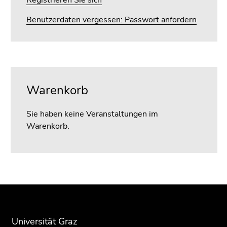
Benutzerdaten vergessen: Passwort anfordern
Warenkorb
Sie haben keine Veranstaltungen im
Warenkorb.
Beginn
Ende
Ende
des
dieses
dieses
Seitenbereichs:
Seitenbereichs.
Seitenbereichs.
Zusatzinformationen:
Zur
Zur
Universität Graz