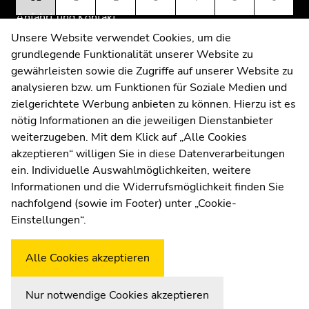
Seitenbereiche
Anfahrt und Kontakt
Kommunikation und Öffentlichkeitsarbeit
Unsere Website verwendet Cookies, um die
grundlegende Funktionalität unserer Website zu
Moodle
gewährleisten sowie die Zugriffe auf unserer Website zu
UNIGRAZonline
analysieren bzw. um Funktionen für Soziale Medien und
Impressum
zielgerichtete Werbung anbieten zu können. Hierzu ist es
Datenschutzerklärung
nötig Informationen an die jeweiligen Dienstanbieter
Cookie-Einstellungen
weiterzugeben. Mit dem Klick auf „Alle Cookies
Barrierefreiheitserklärung
akzeptieren“ willigen Sie in diese Datenverarbeitungen
ein. Individuelle Auswahlmöglichkeiten, weitere
Informationen und die Widerrufsmöglichkeit finden Sie
nachfolgend (sowie im Footer) unter „Cookie-
Wetterstation
Uni Graz
Einstellungen“.
Alle Cookies akzeptieren
Nur notwendige Cookies akzeptieren