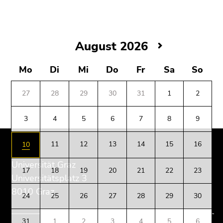
(Zugriffstaste
5)
Zu
den
August
August 2026
Seiteneinstellungen
2026
(Benutzer/Sprache)
Mo
Di
Mi
Do
Fr
Sa
So
(Zugriffstaste
8)
27
28
29
30
31
1
2
Zur
Suche
3
4
5
6
7
8
9
(Zugriffstaste
Beginn
Ende
Ende
9)
des
dieses
dieses
11
12
13
14
15
16
10
Seitenbereichs:
Seitenbereichs.
Seitenbereichs.
Ende
Zusatzinformationen:
Zur
Zur
Universität Graz
dieses
17
18
19
20
21
22
23
Übersicht
Übersicht
Universitätsplatz 3
Seitenbereichs.
der
der
Zur
8010 Graz
24
25
26
27
28
29
30
Seitenbereiche
Seitenbereiche
Übersicht
der
31
1
2
3
4
5
6