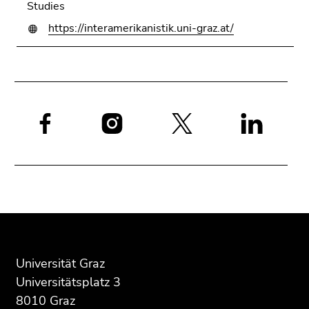
Studies
https://interamerikanistik.uni-graz.at/
Social
Media:
Beginn
Ende
Ende
des
dieses
dieses
Seitenbereichs:
Seitenbereichs.
Seitenbereichs.
Zusatzinformationen:
Zur
Zur
Universität Graz
Übersicht
Übersicht
Universitätsplatz 3
der
der
8010 Graz
Seitenbereiche
Seitenbereiche