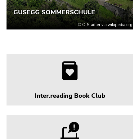
Seitenbereichs.
Zur
Übersicht
der
Seitenbereiche
Inter.reading Book Club