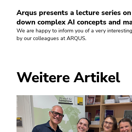
bestätigen
Sie diesen
Arqus presents a lecture series on 
Link.
down complex AI concepts and mak
Beginn
Zum
We are happy to inform you of a very interesting
des
Inhalt
by our colleagues at ARQUS.
Seitenbereichs:
(Zugriffstaste
Seitenbereiche:
1)
Zur
Positionsanzeige
(Zugriffstaste
Weitere Artikel
2)
Zur
Hauptnavigation
(Zugriffstaste
3)
Zu
den
Zusatzinformationen