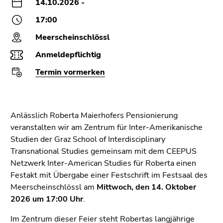
bestätigen
14.10.2026 -
Sie diesen
17:00
Link.
Meerscheinschlössl
Beginn
Zum
Anmeldepflichtig
des
Inhalt
Seitenbereichs:
(Zugriffstaste
Termin vormerken
Seitenbereiche:
1)
Zur
Positionsanzeige
Anlässlich Roberta Maierhofers Pensionierung
(Zugriffstaste
veranstalten wir am Zentrum für Inter-Amerikanische
2)
Studien der Graz School of Interdisciplinary
Zur
Transnational Studies gemeinsam mit dem CEEPUS
Hauptnavigation
Netzwerk Inter-American Studies für Roberta einen
(Zugriffstaste
Festakt mit Übergabe einer Festschrift im Festsaal des
3)
Meerscheinschlössl am
Mittwoch, den 14. Oktober
Zu
2026 um 17:00 Uhr
.
den
Zusatzinformationen
Im Zentrum dieser Feier steht Robertas langjährige