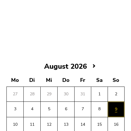
Seitenbereiche
August
August 2026
2026
Mo
Di
Mi
Do
Fr
Sa
So
27
28
29
30
31
1
2
3
4
5
6
7
8
9
10
11
12
13
14
15
16