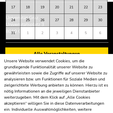
Beginn
Ende
Ende
17
18
19
20
21
22
23
des
dieses
dieses
Seitenbereichs:
Seitenbereichs.
Seitenbereichs.
Universität Graz
24
25
26
27
28
29
30
Zusatzinformationen:
Zur
Zur
Universitätsplatz 3
Übersicht
Übersicht
8010 Graz
31
1
2
3
4
5
6
der
der
Seitenbereiche
Seitenbereiche
Alle Veranstaltungen
Anfahrt und Kontakt
Kommunikation und Öffentlichkeitsarbeit
Unsere Website verwendet Cookies, um die
grundlegende Funktionalität unserer Website zu
Moodle
gewährleisten sowie die Zugriffe auf unserer Website zu
UNIGRAZonline
analysieren bzw. um Funktionen für Soziale Medien und
Impressum
zielgerichtete Werbung anbieten zu können. Hierzu ist es
Datenschutzerklärung
nötig Informationen an die jeweiligen Dienstanbieter
Cookie-Einstellungen
weiterzugeben. Mit dem Klick auf „Alle Cookies
Barrierefreiheitserklärung
akzeptieren“ willigen Sie in diese Datenverarbeitungen
ein. Individuelle Auswahlmöglichkeiten, weitere