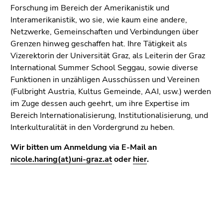
(Zugriffstaste
Forschung im Bereich der Amerikanistik und
5)
Interamerikanistik, wo sie, wie kaum eine andere,
Zu
Netzwerke, Gemeinschaften und Verbindungen über
den
Grenzen hinweg geschaffen hat. Ihre Tätigkeit als
Seiteneinstellungen
Vizerektorin der Universität Graz, als Leiterin der Graz
(Benutzer/Sprache)
International Summer School Seggau, sowie diverse
(Zugriffstaste
Funktionen in unzähligen Ausschüssen und Vereinen
8)
(Fulbright Austria, Kultus Gemeinde, AAI, usw.) werden
Zur
im Zuge dessen auch geehrt, um ihre Expertise im
Suche
Bereich Internationalisierung, Institutionalisierung, und
(Zugriffstaste
Interkulturalität in den Vordergrund zu heben.
9)
Wir bitten um Anmeldung via E-Mail an
Ende
nicole.haring(at)uni-graz.at
oder
hier
.
dieses
Seitenbereichs.
Zur
Übersicht
der